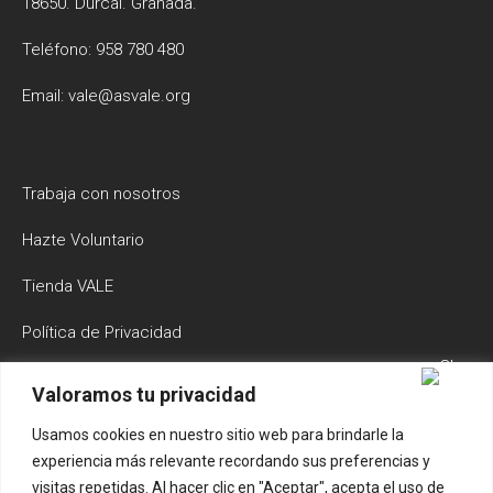
18650. Dúrcal. Granada.
Teléfono: 958 780 480
Email: vale@asvale.org
Trabaja con nosotros
Hazte Voluntario
Tienda VALE
Política de Privacidad
Política de Cookies
Valoramos tu privacidad
Aviso Legal y Condiciones de Uso
Usamos cookies en nuestro sitio web para brindarle la
experiencia más relevante recordando sus preferencias y
Buscador
visitas repetidas. Al hacer clic en "Aceptar", acepta el uso de