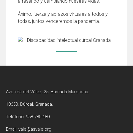
arrasando y cambiando
nuestras
vidas.
Ánimo, fuerza y abrazos virtuales
a
todos
y
todas
, juntos venceremos la pandemia.
Avenida del Vélez, 25. Barriada Marchena.
18650. Dúrcal. Granada.
Teléfono: 958 780 480
Email: vale@asvale.org